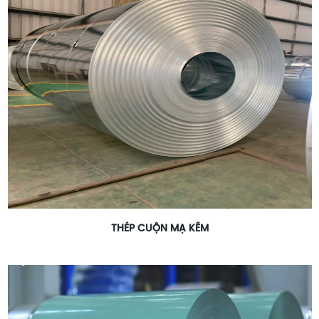
THÉP CUỘN MẠ KẼM