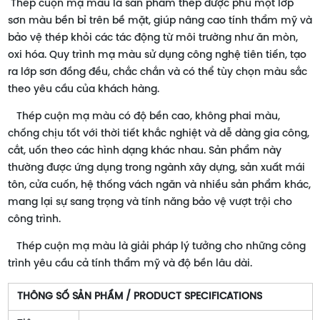
Thép cuộn mạ màu là sản phẩm thép được phủ một lớp
sơn màu bền bỉ trên bề mặt, giúp nâng cao tính thẩm mỹ và
bảo vệ thép khỏi các tác động từ môi trường như ăn mòn,
oxi hóa. Quy trình mạ màu sử dụng công nghệ tiên tiến, tạo
ra lớp sơn đồng đều, chắc chắn và có thể tùy chọn màu sắc
theo yêu cầu của khách hàng.
Thép cuộn mạ màu có độ bền cao, không phai màu,
chống chịu tốt với thời tiết khắc nghiệt và dễ dàng gia công,
cắt, uốn theo các hình dạng khác nhau. Sản phẩm này
thường được ứng dụng trong ngành xây dựng, sản xuất mái
tôn, cửa cuốn, hệ thống vách ngăn và nhiều sản phẩm khác,
mang lại sự sang trọng và tính năng bảo vệ vượt trội cho
công trình.
Thép cuộn mạ màu là giải pháp lý tưởng cho những công
trình yêu cầu cả tính thẩm mỹ và độ bền lâu dài.
THÔNG SỐ SẢN PHẨM / PRODUCT SPECIFICATIONS