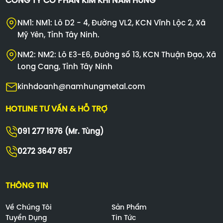
CÔNG TY CỔ PHẦN KIM KHÍ NAM HƯNG
NM1: NM1: Lô D2 - 4, Đường VL2, KCN Vĩnh Lộc 2, Xã
Mỹ Yên, Tỉnh Tây Ninh.
NM2: NM2: Lô E3-E6, Đường số 13, KCN Thuận Đạo, Xã
Long Cang, Tỉnh Tây Ninh
kinhdoanh@namhungmetal.com
HOTLINE TƯ VẤN & HỖ TRỢ
091 277 1976 (Mr. Tùng)
0272 3647 857
THÔNG TIN
Về Chúng Tôi
Sản Phẩm
Tuyển Dụng
Tin Tức