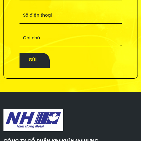
Số điện thoại
Ghi chú
GỬI