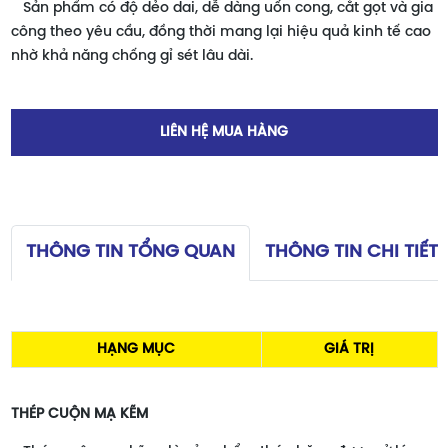
Sản phẩm có độ dẻo dai, dễ dàng uốn cong, cắt gọt và gia
công theo yêu cầu, đồng thời mang lại hiệu quả kinh tế cao
nhờ khả năng chống gỉ sét lâu dài.
LIÊN HỆ MUA HÀNG
THÔNG TIN TỔNG QUAN
THÔNG TIN CHI TIẾT
HẠNG MỤC
GIÁ TRỊ
THÉP CUỘN MẠ KẼM