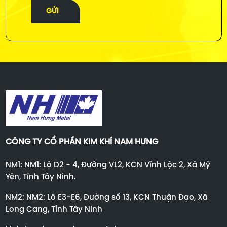
GỬI
CÔNG TY CỔ PHẦN KIM KHÍ NAM HƯNG
NM1: NM1: Lô D2 - 4, Đường VL2, KCN Vĩnh Lộc 2, Xã Mỹ
Yên, Tỉnh Tây Ninh.
NM2: NM2: Lô E3-E6, Đường số 13, KCN Thuận Đạo, Xã
Long Cang, Tỉnh Tây Ninh