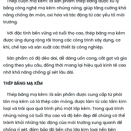
Thép cuộn mạ kẽm: là sản phẩm thép băng được xử lý
bằng công nghệ mạ kẽm nhúng nóng, giúp tăng cường khả
năng chống ăn mòn, oxi hóa và tác động từ các yếu tố môi
trường.
Với đặc tính bền vững và tuổi thọ cao, thép băng mạ kẽm
được ứng dụng rộng rãi trong các công trình xây dựng, cơ
khí, chế tạo và sản xuất các thiết bị công nghiệp.
Sản phẩm có độ dẻo dai, dễ dàng uốn cong, cắt gọt và gia
công theo yêu cầu, đồng thời mang lại hiệu quả kinh tế cao
nhờ khả năng chống gỉ sét lâu dài.
THÉP BĂNG MẠ KẼM
Thép băng mạ kẽm: là sản phẩm được cung cấp từ phôi
tôn mạ kẽm có lá thép cán mỏng, được làm từ các tấm kim
loại và trải qua quá trình phủ một lớp kẽm. Trong quá trình
nhúng nóng có tuổi thọ cao và độ bền đẹp để chúng có thể
tránh khỏi những tác động của môi trường xung quanh để
chống rỉ sét, đảm bảo độ bền cho lớp kim loại nền bên