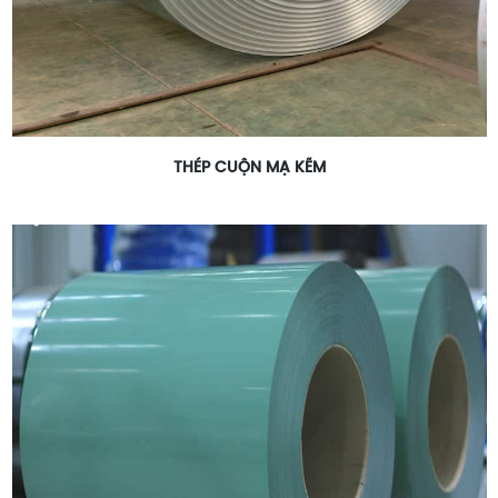
THÉP CUỘN MẠ KẼM